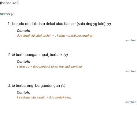
(ber.de.kat)
verba
(v)
berada (duduk dsb) dekat atau hampir (satu dng yg lain)
(v)
Contoh:
dua anak ini tidak boleh ~ , kalau ~ pasti bertengkar;
sumber:
kl
berhubungan rapat; berbaik
(v)
Contoh:
siapa yg ~ dng penjudi akan menjadi penjudi;
sumber:
ki
berbareng; bergandengan
(v)
Contoh:
kesukaan itu selalu ~ dng kedukaan;
sumber: