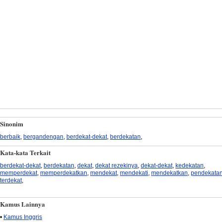
Sinonim
berbaik
,
bergandengan
,
berdekat-dekat
,
berdekatan
,
Kata-kata Terkait
berdekat-dekat
,
berdekatan
,
dekat
,
dekat rezekinya
,
dekat-dekat
,
kedekatan
,
memperdekat
,
memperdekatkan
,
mendekat
,
mendekati
,
mendekatkan
,
pendekata
terdekat
,
Kamus Lainnya
•
Kamus Inggris