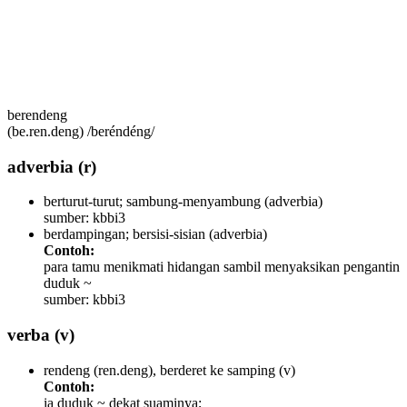
berendeng
(be.ren.deng) /beréndéng/
adverbia
(r)
berturut-turut; sambung-menyambung
(adverbia)
sumber: kbbi3
berdampingan; bersisi-sisian
(adverbia)
Contoh:
para tamu menikmati hidangan sambil menyaksikan pengantin
duduk ~
sumber: kbbi3
verba
(v)
rendeng (ren.deng), berderet ke samping
(v)
Contoh:
ia duduk ~ dekat suaminya;