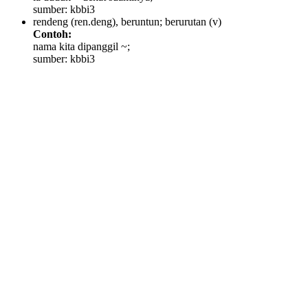
sumber: kbbi3
rendeng (ren.deng), beruntun; berurutan
(v)
Contoh:
nama kita dipanggil ~;
sumber: kbbi3