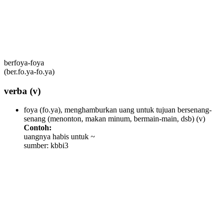
berfoya-foya
(ber.fo.ya-fo.ya)
verba
(v)
foya (fo.ya), menghamburkan uang untuk tujuan bersenang-
senang (menonton, makan minum, bermain-main, dsb)
(v)
Contoh:
uangnya habis untuk ~
sumber: kbbi3