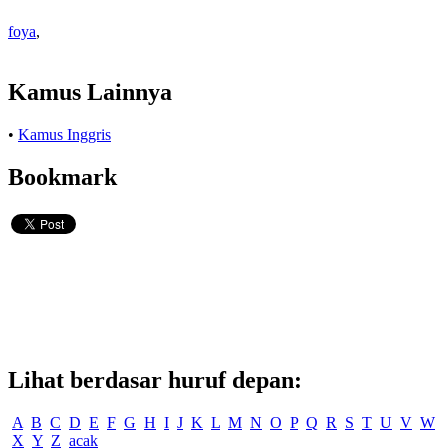
foya
,
Kamus Lainnya
•
Kamus Inggris
Bookmark
Lihat berdasar huruf depan:
A
B
C
D
E
F
G
H
I
J
K
L
M
N
O
P
Q
R
S
T
U
V
W
X
Y
Z
acak