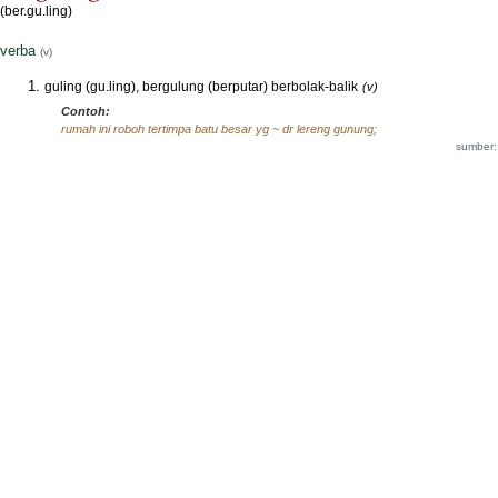
(ber.gu.ling)
verba
(v)
guling (gu.ling), bergulung (berputar) berbolak-balik
(v)
Contoh:
rumah ini roboh tertimpa batu besar yg ~ dr lereng gunung;
sumber: