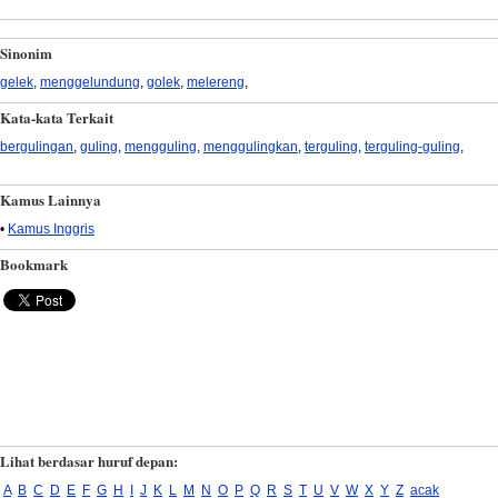
Sinonim
gelek
,
menggelundung
,
golek
,
melereng
,
Kata-kata Terkait
bergulingan
,
guling
,
mengguling
,
menggulingkan
,
terguling
,
terguling-guling
,
Kamus Lainnya
•
Kamus Inggris
Bookmark
Lihat berdasar huruf depan:
A
B
C
D
E
F
G
H
I
J
K
L
M
N
O
P
Q
R
S
T
U
V
W
X
Y
Z
acak