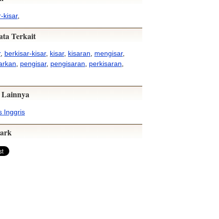
-kisar
,
ata Terkait
r
,
berkisar-kisar
,
kisar
,
kisaran
,
mengisar
,
arkan
,
pengisar
,
pengisaran
,
perkisaran
,
 Lainnya
 Inggris
ark