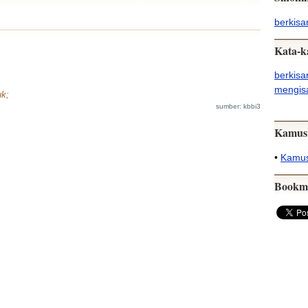
berkisar
Kata-k
)
berkisa
mengis
uk;
sumber: kbbi3
Kamus
•
Kamus
Bookm