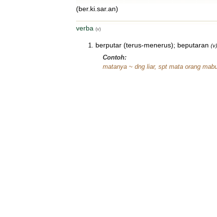
(ber.ki.sar.an)
verba
(v)
berputar (terus-menerus); beputaran
(v
Contoh:
matanya ~ dng liar, spt mata orang mab