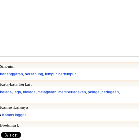
Sinonim
berlanggaran
,
bersabung
,
tempur
,
bertempur
,
Kata-kata Terkait
belaga
,
laga
,
melaga
,
melagakan
,
memperlagakan
,
pelaga
,
perlagaan
,
Kamus Lainnya
•
Kamus Inggris
Bookmark