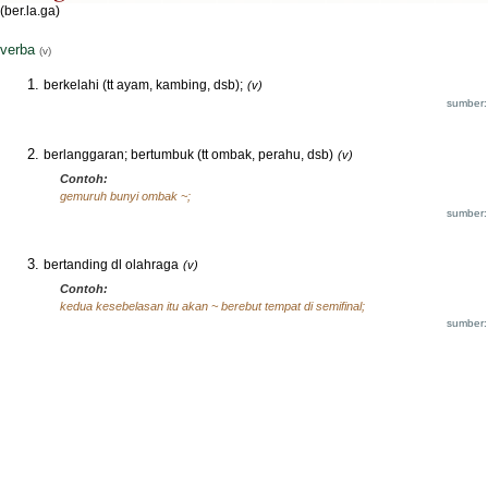
(ber.la.ga)
verba
(v)
berkelahi (tt ayam, kambing, dsb);
(v)
sumber:
berlanggaran; bertumbuk (tt ombak, perahu, dsb)
(v)
Contoh:
gemuruh bunyi ombak ~;
sumber:
bertanding dl olahraga
(v)
Contoh:
kedua kesebelasan itu akan ~ berebut tempat di semifinal;
sumber: