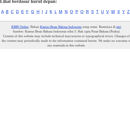
Lihat berdasar huruf depan:
A
B
C
D
E
F
G
H
I
J
K
L
M
N
O
P
Q
R
S
T
U
V
W
X
Y
Z
KBBI Online
. Bukan
Kamus Besar Bahasa Indonesia
yang resmi. Resminya di
sini
.
Sumber: Kamus Besar Bahasa Indonesia edisi 3. Hak cipta Pusat Bahasa (Pusba).
Content of this website may include technical inaccuracies or typographical errors. Changes of
the content may periodically made to the information contained herein. We make no warranty t
any materials in this website.