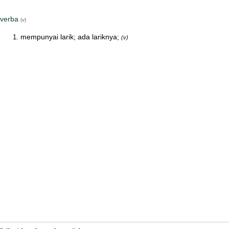
verba
(v)
mempunyai larik; ada lariknya;
(v)