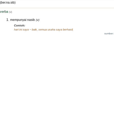
(ber.na.sib)
verba
(v)
mempunyai nasib
(v)
Contoh:
hari ini saya ~ baik, semua usaha saya berhasil;
sumber: