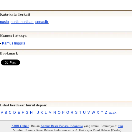
Kata-kata Terkait
nasib
,
nasib-nasiban
,
senasib
,
Kamus Lainnya
•
Kamus Inggris
Bookmark
Lihat berdasar huruf depan:
A
B
C
D
E
F
G
H
I
J
K
L
M
N
O
P
Q
R
S
T
U
V
W
X
Y
Z
acak
KBBI Online
. Bukan
Kamus Besar Bahasa Indonesia
yang resmi. Resminya di
sini
.
Sumber: Kamus Besar Bahasa Indonesia edisi 3. Hak cipta Pusat Bahasa (Pusba).