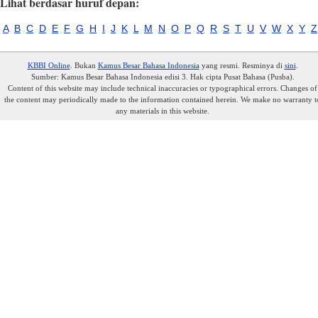
Lihat berdasar huruf depan:
A
B
C
D
E
F
G
H
I
J
K
L
M
N
O
P
Q
R
S
T
U
V
W
X
Y
Z
KBBI Online
. Bukan
Kamus Besar Bahasa Indonesia
yang resmi. Resminya di
sini
.
Sumber: Kamus Besar Bahasa Indonesia edisi 3. Hak cipta Pusat Bahasa (Pusba).
Content of this website may include technical inaccuracies or typographical errors. Changes of
the content may periodically made to the information contained herein. We make no warranty t
any materials in this website.