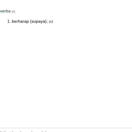
verba
(v)
berharap (supaya);
(v)