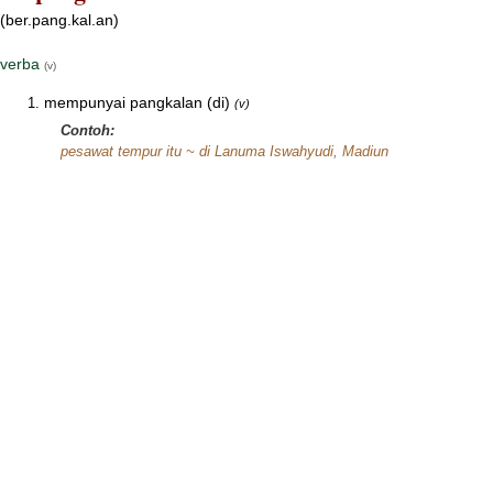
(ber.pang.kal.an)
verba
(v)
mempunyai pangkalan (di)
(v)
Contoh:
pesawat tempur itu ~ di Lanuma Iswahyudi, Madiun