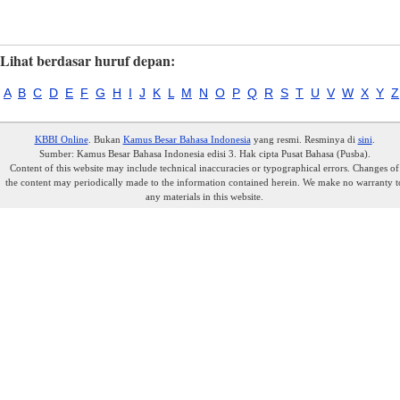
Lihat berdasar huruf depan:
A
B
C
D
E
F
G
H
I
J
K
L
M
N
O
P
Q
R
S
T
U
V
W
X
Y
Z
KBBI Online
. Bukan
Kamus Besar Bahasa Indonesia
yang resmi. Resminya di
sini
.
Sumber: Kamus Besar Bahasa Indonesia edisi 3. Hak cipta Pusat Bahasa (Pusba).
Content of this website may include technical inaccuracies or typographical errors. Changes of
the content may periodically made to the information contained herein. We make no warranty t
any materials in this website.