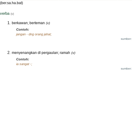
(ber.sa.ha.bat)
verba
(v)
berkawan; berteman
(v)
Contoh:
jangan - dng orang jahat;
sumber:
menyenangkan dl pergaulan; ramah
(v)
Contoh:
ia sangat -;
sumber: