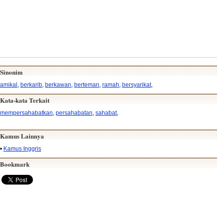
Sinonim
amikal
,
berkarib
,
berkawan
,
berteman
,
ramah
,
bersyarikat
,
Kata-kata Terkait
mempersahabatkan
,
persahabatan
,
sahabat
,
Kamus Lainnya
•
Kamus Inggris
Bookmark