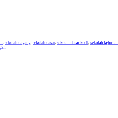
ah
,
sekolah dagang
,
sekolah dasar
,
sekolah dasar kecil
,
sekolah kejurua
gah
,