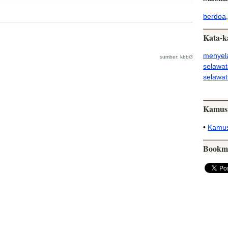
berdoa
,
Kata-k
menyel
sumber: kbbi3
selawat
selawat
Kamus
•
Kamus
Bookm