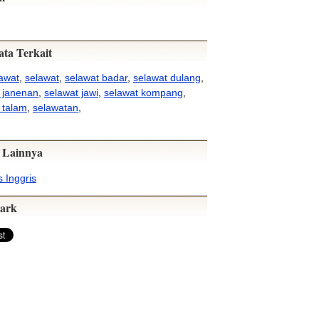
ata Terkait
awat
,
selawat
,
selawat badar
,
selawat dulang
,
 janenan
,
selawat jawi
,
selawat kompang
,
 talam
,
selawatan
,
 Lainnya
 Inggris
ark