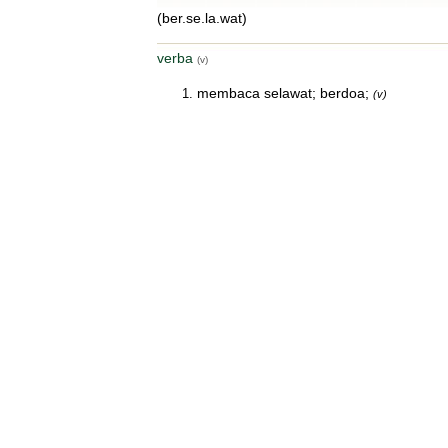
(ber.se.la.wat)
verba
(v)
membaca selawat; berdoa;
(v)