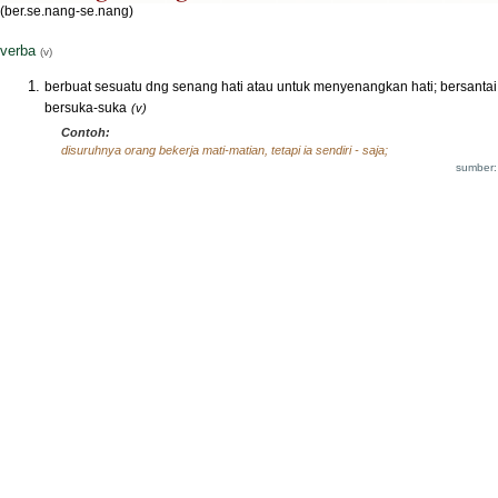
(ber.se.nang-se.nang)
verba
(v)
berbuat sesuatu dng senang hati atau untuk menyenangkan hati; bersantai
bersuka-suka
(v)
Contoh:
disuruhnya orang bekerja mati-matian, tetapi ia sendiri - saja;
sumber: