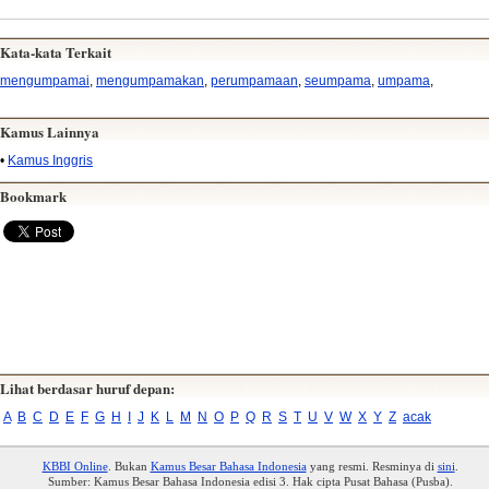
Kata-kata Terkait
mengumpamai
,
mengumpamakan
,
perumpamaan
,
seumpama
,
umpama
,
Kamus Lainnya
•
Kamus Inggris
Bookmark
Lihat berdasar huruf depan:
A
B
C
D
E
F
G
H
I
J
K
L
M
N
O
P
Q
R
S
T
U
V
W
X
Y
Z
acak
KBBI Online
. Bukan
Kamus Besar Bahasa Indonesia
yang resmi. Resminya di
sini
.
Sumber: Kamus Besar Bahasa Indonesia edisi 3. Hak cipta Pusat Bahasa (Pusba).