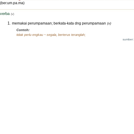
(ber.um.pa.ma)
verba
(v)
memakai perumpamaan; berkata-kata dng perumpamaan
(v)
Contoh:
tidak perlu engkau ~ segala, berterus teranglah;
sumber: