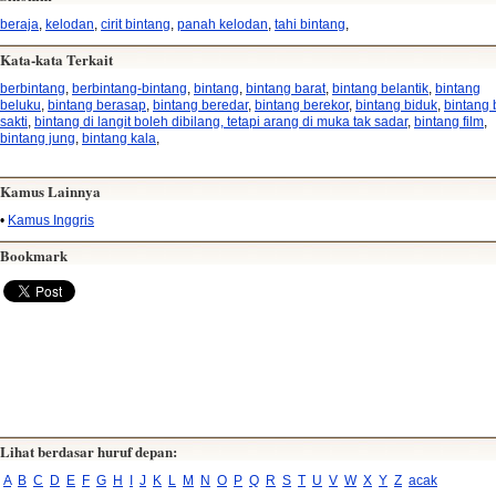
beraja
,
kelodan
,
cirit bintang
,
panah kelodan
,
tahi bintang
,
Kata-kata Terkait
berbintang
,
berbintang-bintang
,
bintang
,
bintang barat
,
bintang belantik
,
bintang
beluku
,
bintang berasap
,
bintang beredar
,
bintang berekor
,
bintang biduk
,
bintang
sakti
,
bintang di langit boleh dibilang, tetapi arang di muka tak sadar
,
bintang film
,
bintang jung
,
bintang kala
,
Kamus Lainnya
•
Kamus Inggris
Bookmark
Lihat berdasar huruf depan:
A
B
C
D
E
F
G
H
I
J
K
L
M
N
O
P
Q
R
S
T
U
V
W
X
Y
Z
acak