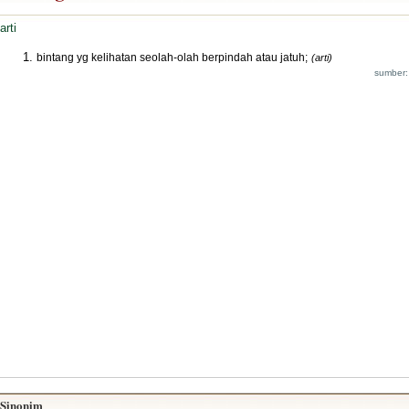
arti
bintang yg kelihatan seolah-olah berpindah atau jatuh;
(arti)
sumber:
Sinonim