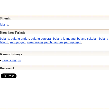
Sinonim
lajang
,
Kata-kata Terkait
bujang
,
bujang andon
,
bujang bercerai
,
bujang juandang
,
bujang sekolah
,
bujang
talang
,
kebujangan
,
membujang
,
pembujangan
,
perbujangan
,
Kamus Lainnya
•
Kamus Inggris
Bookmark