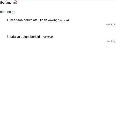
(bu.jang.an)
nomina
(n)
keadaan belum atau tidak kawin;
(nomina)
sumber:
pria yg belum beristri;
(nomina)
sumber: