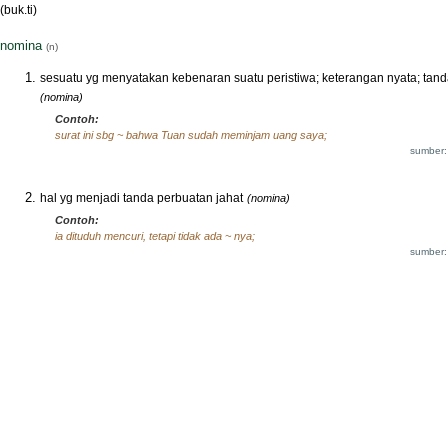
(buk.ti)
nomina
(n)
sesuatu yg menyatakan kebenaran suatu peristiwa; keterangan nyata; tan
(nomina)
Contoh:
surat ini sbg ~ bahwa Tuan sudah meminjam uang saya;
sumber:
hal yg menjadi tanda perbuatan jahat
(nomina)
Contoh:
ia dituduh mencuri, tetapi tidak ada ~ nya;
sumber: