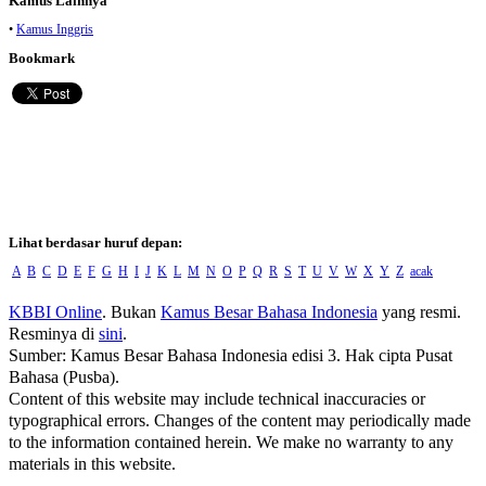
Kamus Lainnya
•
Kamus Inggris
Bookmark
Lihat berdasar huruf depan:
A
B
C
D
E
F
G
H
I
J
K
L
M
N
O
P
Q
R
S
T
U
V
W
X
Y
Z
acak
KBBI Online
. Bukan
Kamus Besar Bahasa Indonesia
yang resmi.
Resminya di
sini
.
Sumber: Kamus Besar Bahasa Indonesia edisi 3. Hak cipta Pusat
Bahasa (Pusba).
Content of this website may include technical inaccuracies or
typographical errors. Changes of the content may periodically made
to the information contained herein. We make no warranty to any
materials in this website.