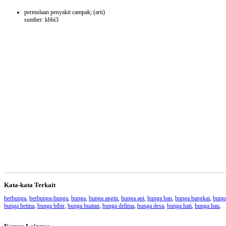
permulaan penyakit campak;
(arti)
sumber: kbbi3
Kata-kata Terkait
berbunga
,
berbunga-bunga
,
bunga
,
bunga angin
,
bunga api
,
bunga ban
,
bunga bangkai
,
bung
bunga betina
,
bunga bibir
,
bunga buatan
,
bunga delima
,
bunga desa
,
bunga hati
,
bunga hau
,