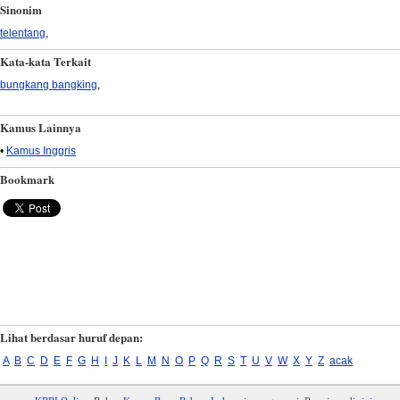
Sinonim
telentang
,
Kata-kata Terkait
bungkang bangking
,
Kamus Lainnya
•
Kamus Inggris
Bookmark
Lihat berdasar huruf depan:
A
B
C
D
E
F
G
H
I
J
K
L
M
N
O
P
Q
R
S
T
U
V
W
X
Y
Z
acak