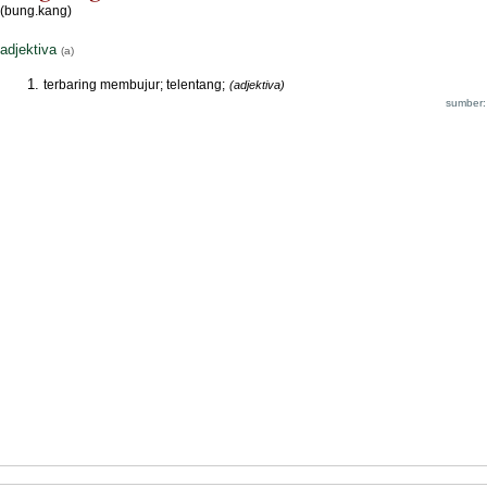
(bung.kang)
adjektiva
(a)
terbaring membujur; telentang;
(adjektiva)
sumber: