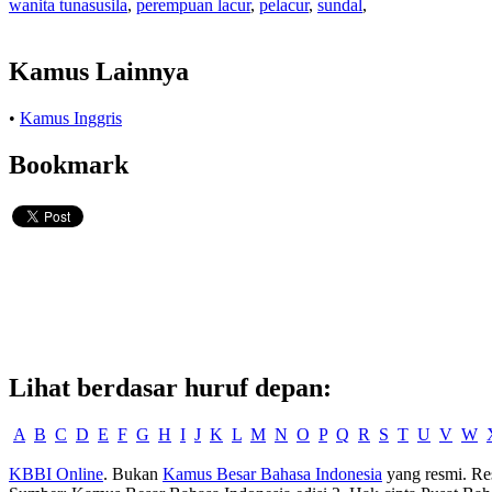
wanita tunasusila
,
perempuan lacur
,
pelacur
,
sundal
,
Kamus Lainnya
•
Kamus Inggris
Bookmark
Lihat berdasar huruf depan:
A
B
C
D
E
F
G
H
I
J
K
L
M
N
O
P
Q
R
S
T
U
V
W
KBBI Online
. Bukan
Kamus Besar Bahasa Indonesia
yang resmi. Re