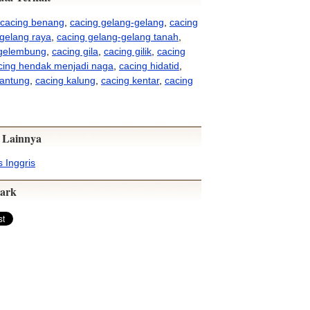
cacing benang
,
cacing gelang-gelang
,
cacing
gelang raya
,
cacing gelang-gelang tanah
,
 gelembung
,
cacing gila
,
cacing gilik
,
cacing
cing hendak menjadi naga
,
cacing hidatid
,
jantung
,
cacing kalung
,
cacing kentar
,
cacing
 Lainnya
 Inggris
ark