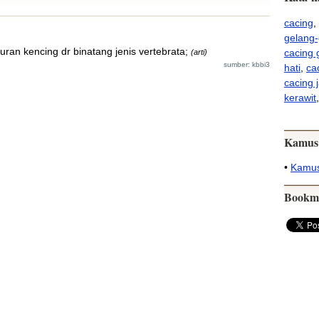
cacing
,
gelang-
luran kencing dr binatang jenis vertebrata;
cacing
(arti)
sumber: kbbi3
hati
,
ca
cacing 
kerawit
,
Kamus
•
Kamus
Bookm