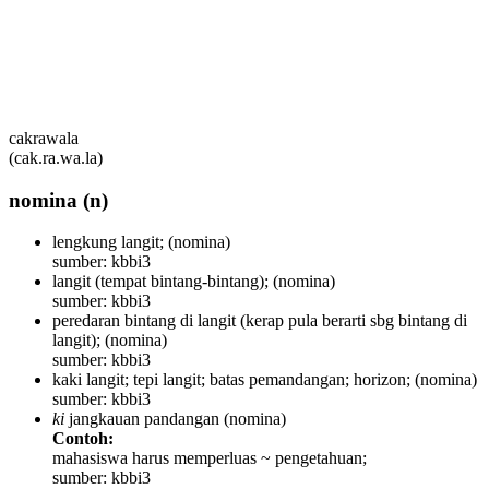
cakrawala
(cak.ra.wa.la)
nomina
(n)
lengkung langit;
(nomina)
sumber: kbbi3
langit (tempat bintang-bintang);
(nomina)
sumber: kbbi3
peredaran bintang di langit (kerap pula berarti sbg bintang di
langit);
(nomina)
sumber: kbbi3
kaki langit; tepi langit; batas pemandangan; horizon;
(nomina)
sumber: kbbi3
ki
jangkauan pandangan
(nomina)
Contoh:
mahasiswa harus memperluas ~ pengetahuan;
sumber: kbbi3