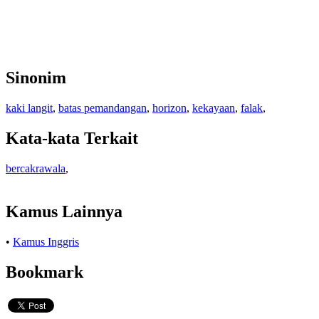
Sinonim
kaki langit
,
batas pemandangan
,
horizon
,
kekayaan
,
falak
,
Kata-kata Terkait
bercakrawala
,
Kamus Lainnya
•
Kamus Inggris
Bookmark