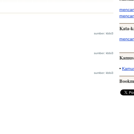
mencan
mencan
Kata-k
sumber: kbbi3
mencan
sumber: kbbi3
Kamus
•
Kamus
sumber: kbbi3
Bookm