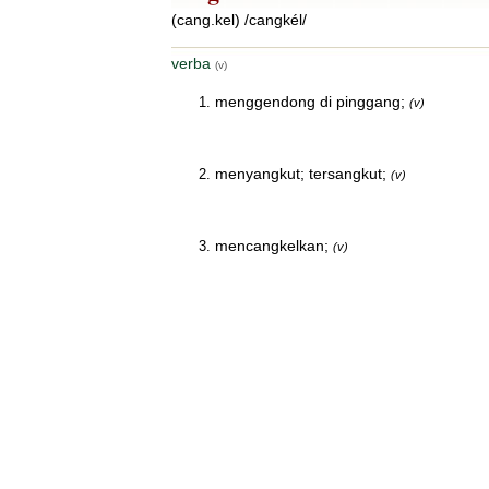
(cang.kel) /cangkél/
verba
(v)
menggendong di pinggang;
(v)
menyangkut; tersangkut;
(v)
mencangkelkan;
(v)