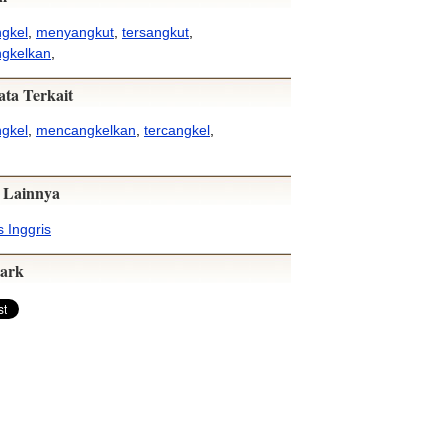
gkel
,
menyangkut
,
tersangkut
,
gkelkan
,
ata Terkait
gkel
,
mencangkelkan
,
tercangkel
,
 Lainnya
 Inggris
ark