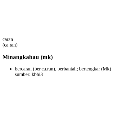
caran
(ca.ran)
Minangkabau
(mk)
bercaran (ber.ca.ran), berbantah; bertengkar
(Mk)
sumber: kbbi3