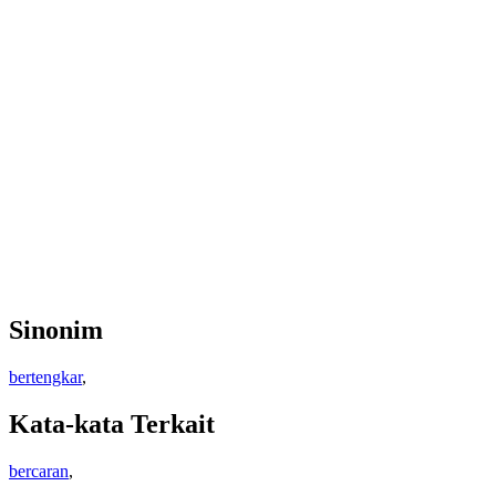
Sinonim
bertengkar
,
Kata-kata Terkait
bercaran
,