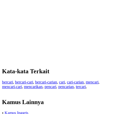
Kata-kata Terkait
bercari
,
bercari-cari
,
bercari-carian
,
cari
,
cari-carian
,
mencari
,
mencari-cari
,
mencarikan
,
pencari
,
pencarian
,
tercari
,
Kamus Lainnya
•
Kamus Inggris