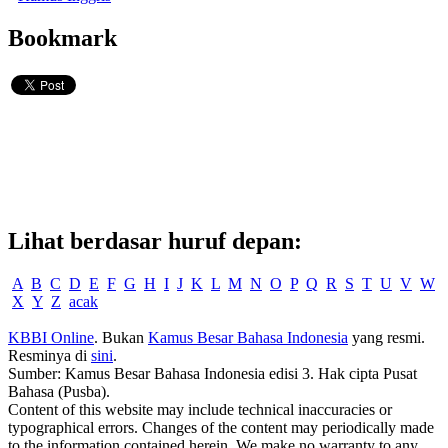
Bookmark
Lihat berdasar huruf depan:
A
B
C
D
E
F
G
H
I
J
K
L
M
N
O
P
Q
R
S
T
U
V
W
X
Y
Z
acak
KBBI Online
. Bukan
Kamus Besar Bahasa Indonesia
yang resmi.
Resminya di
sini
.
Sumber: Kamus Besar Bahasa Indonesia edisi 3. Hak cipta Pusat
Bahasa (Pusba).
Content of this website may include technical inaccuracies or
typographical errors. Changes of the content may periodically made
to the information contained herein. We make no warranty to any