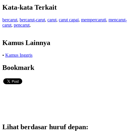
Kata-kata Terkait
bercarut
,
bercarut-carut
,
carut
,
carut capai
,
mempercaruti
,
mencarut-
carut
,
pencarut
,
Kamus Lainnya
•
Kamus Inggris
Bookmark
Lihat berdasar huruf depan: