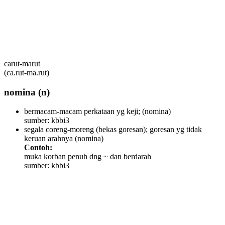
carut-marut
(ca.rut-ma.rut)
nomina
(n)
bermacam-macam perkataan yg keji;
(nomina)
sumber: kbbi3
segala coreng-moreng (bekas goresan); goresan yg tidak
keruan arahnya
(nomina)
Contoh:
muka korban penuh dng ~ dan berdarah
sumber: kbbi3