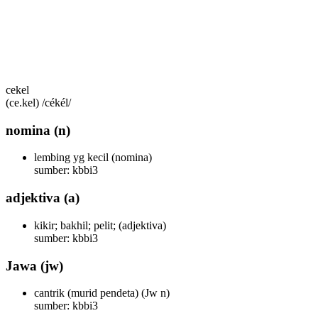
cekel
(ce.kel) /cékél/
nomina
(n)
lembing yg kecil
(nomina)
sumber: kbbi3
adjektiva
(a)
kikir; bakhil; pelit;
(adjektiva)
sumber: kbbi3
Jawa
(jw)
cantrik (murid pendeta)
(Jw n)
sumber: kbbi3