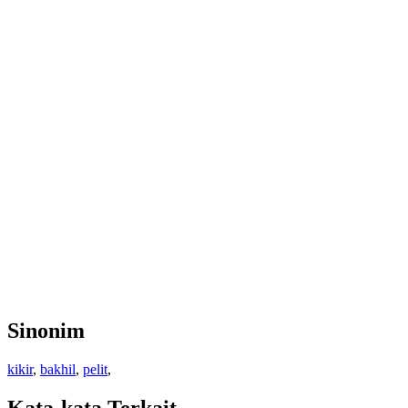
Sinonim
kikir
,
bakhil
,
pelit
,