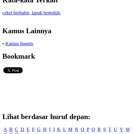
Kata-kata Terkait
cekel berhabis, lapuk berteduh
,
Kamus Lainnya
•
Kamus Inggris
Bookmark
Lihat berdasar huruf depan:
A
B
C
D
E
F
G
H
I
J
K
L
M
N
O
P
Q
R
S
T
U
V
W