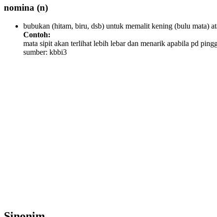
nomina
(n)
bubukan (hitam, biru, dsb) untuk memalit kening (bulu mata) at
Contoh:
mata sipit akan terlihat lebih lebar dan menarik apabila pd pingg
sumber: kbbi3
Sinonim