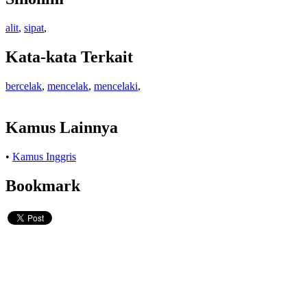
alit
,
sipat
,
Kata-kata Terkait
bercelak
,
mencelak
,
mencelaki
,
Kamus Lainnya
•
Kamus Inggris
Bookmark