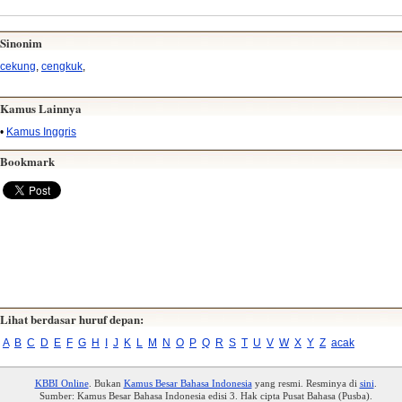
Sinonim
cekung
,
cengkuk
,
Kamus Lainnya
•
Kamus Inggris
Bookmark
Lihat berdasar huruf depan:
A
B
C
D
E
F
G
H
I
J
K
L
M
N
O
P
Q
R
S
T
U
V
W
X
Y
Z
acak
KBBI Online
. Bukan
Kamus Besar Bahasa Indonesia
yang resmi. Resminya di
sini
.
Sumber: Kamus Besar Bahasa Indonesia edisi 3. Hak cipta Pusat Bahasa (Pusba).