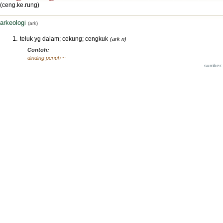
(ceng.ke.rung)
arkeologi
(ark)
teluk yg dalam; cekung; cengkuk
(ark n)
Contoh:
dinding penuh ~
sumber: