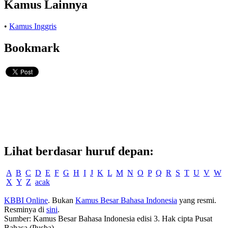
Kamus Lainnya
•
Kamus Inggris
Bookmark
Lihat berdasar huruf depan:
A
B
C
D
E
F
G
H
I
J
K
L
M
N
O
P
Q
R
S
T
U
V
W
X
Y
Z
acak
KBBI Online
. Bukan
Kamus Besar Bahasa Indonesia
yang resmi.
Resminya di
sini
.
Sumber: Kamus Besar Bahasa Indonesia edisi 3. Hak cipta Pusat
Bahasa (Pusba).