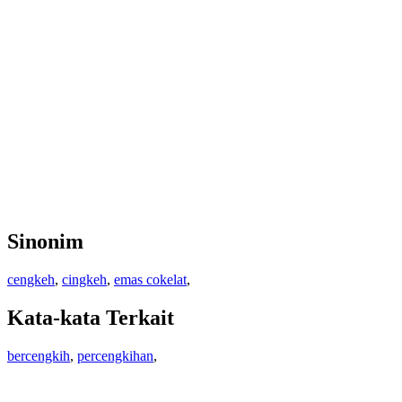
Sinonim
cengkeh
,
cingkeh
,
emas cokelat
,
Kata-kata Terkait
bercengkih
,
percengkihan
,