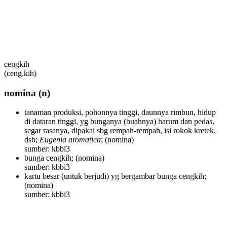
cengkih
(ceng.kih)
nomina
(n)
tanaman produksi, pohonnya tinggi, daunnya rimbun, hidup
di dataran tinggi, yg bunganya (buahnya) harum dan pedas,
segar rasanya, dipakai sbg rempah-rempah, isi rokok kretek,
dsb;
Eugenia aromatica
;
(nomina)
sumber: kbbi3
bunga cengkih;
(nomina)
sumber: kbbi3
kartu besar (untuk berjudi) yg bergambar bunga cengkih;
(nomina)
sumber: kbbi3