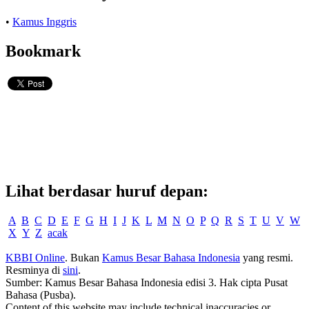
•
Kamus Inggris
Bookmark
Lihat berdasar huruf depan:
A
B
C
D
E
F
G
H
I
J
K
L
M
N
O
P
Q
R
S
T
U
V
W
X
Y
Z
acak
KBBI Online
. Bukan
Kamus Besar Bahasa Indonesia
yang resmi.
Resminya di
sini
.
Sumber: Kamus Besar Bahasa Indonesia edisi 3. Hak cipta Pusat
Bahasa (Pusba).
Content of this website may include technical inaccuracies or