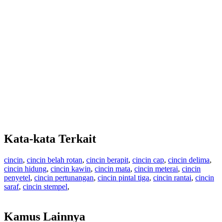
Kata-kata Terkait
cincin
,
cincin belah rotan
,
cincin berapit
,
cincin cap
,
cincin delima
,
cincin hidung
,
cincin kawin
,
cincin mata
,
cincin meterai
,
cincin
penyetel
,
cincin pertunangan
,
cincin pintal tiga
,
cincin rantai
,
cincin
saraf
,
cincin stempel
,
Kamus Lainnya