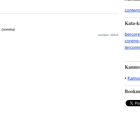
conten
Kata-k
;
(nomina)
bercor
sumber: kbbi3
coreng
tercore
Kamus
•
Kamus
Bookm