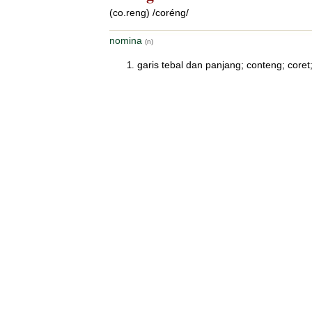
(co.reng) /coréng/
nomina
(n)
garis tebal dan panjang; conteng; coret