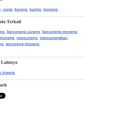
g
,
coret
,
koreng
,
kuring
,
moreng
,
ata Terkait
eng
,
bercoreng-coreng
,
bercoreng-moreng
,
-moreng
,
mencoreng
,
mencorengkan
,
ng
,
tercoreng-moreng
,
 Lainnya
 Inggris
ark