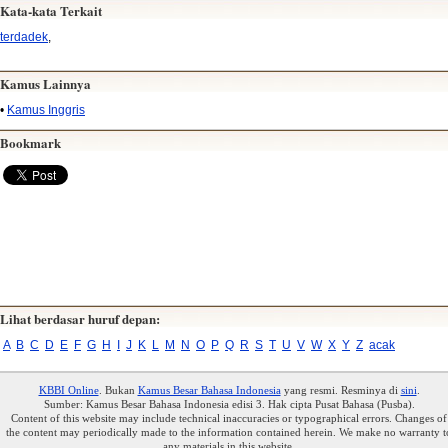
Kata-kata Terkait
terdadek
,
Kamus Lainnya
•
Kamus Inggris
Bookmark
Lihat berdasar huruf depan:
A
B
C
D
E
F
G
H
I
J
K
L
M
N
O
P
Q
R
S
T
U
V
W
X
Y
Z
acak
KBBI Online
. Bukan
Kamus Besar Bahasa Indonesia
yang resmi. Resminya di
sini
.
Sumber: Kamus Besar Bahasa Indonesia edisi 3. Hak cipta Pusat Bahasa (Pusba).
Content of this website may include technical inaccuracies or typographical errors. Changes of
the content may periodically made to the information contained herein. We make no warranty t
any materials in this website.