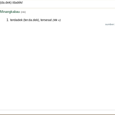
(da.dek) /dadék/
Minangkabau
(mk)
terdadek (ter.da.dek), tersesat
(Mk v)
sumber: