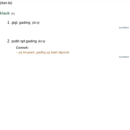
(dan.ta)
klasik
(kl)
gigi; gading;
(kl n)
sumber:
putih spt gading
(kl n)
Contoh:
~ yg terupam, gading yg telah digosok
sumber: