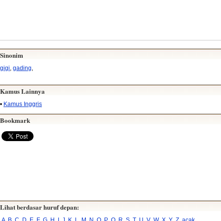
Sinonim
gigi
,
gading
,
Kamus Lainnya
•
Kamus Inggris
Bookmark
Lihat berdasar huruf depan:
A
B
C
D
E
F
G
H
I
J
K
L
M
N
O
P
Q
R
S
T
U
V
W
X
Y
Z
acak