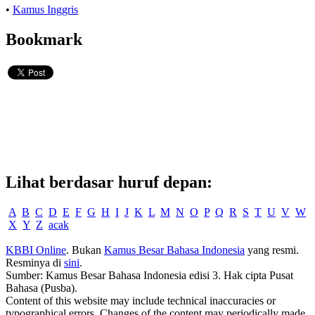
•
Kamus Inggris
Bookmark
Lihat berdasar huruf depan:
A
B
C
D
E
F
G
H
I
J
K
L
M
N
O
P
Q
R
S
T
U
V
W
X
Y
Z
acak
KBBI Online
. Bukan
Kamus Besar Bahasa Indonesia
yang resmi.
Resminya di
sini
.
Sumber: Kamus Besar Bahasa Indonesia edisi 3. Hak cipta Pusat
Bahasa (Pusba).
Content of this website may include technical inaccuracies or
typographical errors. Changes of the content may periodically made