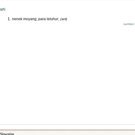
arti
nenek moyang; para leluhur;
(arti)
sumber:
Sinonim