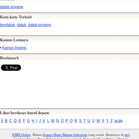
datuk poyang
,
Kata-kata Terkait
berdatuk
,
datuk
,
datuk poyang
,
Kamus Lainnya
•
Kamus Inggris
Bookmark
Lihat berdasar huruf depan:
A
B
C
D
E
F
G
H
I
J
K
L
M
N
O
P
Q
R
S
T
U
V
W
X
Y
Z
acak
KBBI Online
. Bukan
Kamus Besar Bahasa Indonesia
yang resmi. Resminya di
sini
.
Sumber: Kamus Besar Bahasa Indonesia edisi 3. Hak cipta Pusat Bahasa (Pusba).