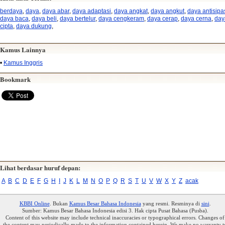
berdaya
,
daya
,
daya abar
,
daya adaptasi
,
daya angkat
,
daya angkut
,
daya antisipa
daya baca
,
daya beli
,
daya bertelur
,
daya cengkeram
,
daya cerap
,
daya cerna
,
day
cipta
,
daya dukung
,
Kamus Lainnya
•
Kamus Inggris
Bookmark
Lihat berdasar huruf depan:
A
B
C
D
E
F
G
H
I
J
K
L
M
N
O
P
Q
R
S
T
U
V
W
X
Y
Z
acak
KBBI Online
. Bukan
Kamus Besar Bahasa Indonesia
yang resmi. Resminya di
sini
.
Sumber: Kamus Besar Bahasa Indonesia edisi 3. Hak cipta Pusat Bahasa (Pusba).
Content of this website may include technical inaccuracies or typographical errors. Changes of
the content may periodically made to the information contained herein. We make no warranty t