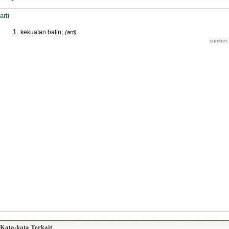
arti
kekuatan batin;
(arti)
sumber:
Kata-kata Terkait