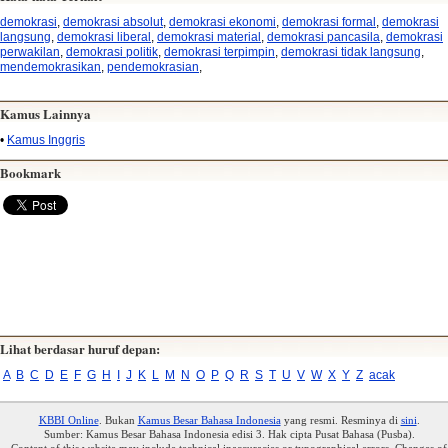
demokrasi
,
demokrasi absolut
,
demokrasi ekonomi
,
demokrasi formal
,
demokrasi
langsung
,
demokrasi liberal
,
demokrasi material
,
demokrasi pancasila
,
demokrasi
perwakilan
,
demokrasi politik
,
demokrasi terpimpin
,
demokrasi tidak langsung
,
mendemokrasikan
,
pendemokrasian
,
Kamus Lainnya
•
Kamus Inggris
Bookmark
Lihat berdasar huruf depan:
A
B
C
D
E
F
G
H
I
J
K
L
M
N
O
P
Q
R
S
T
U
V
W
X
Y
Z
acak
KBBI Online
. Bukan
Kamus Besar Bahasa Indonesia
yang resmi. Resminya di
sini
.
Sumber: Kamus Besar Bahasa Indonesia edisi 3. Hak cipta Pusat Bahasa (Pusba).