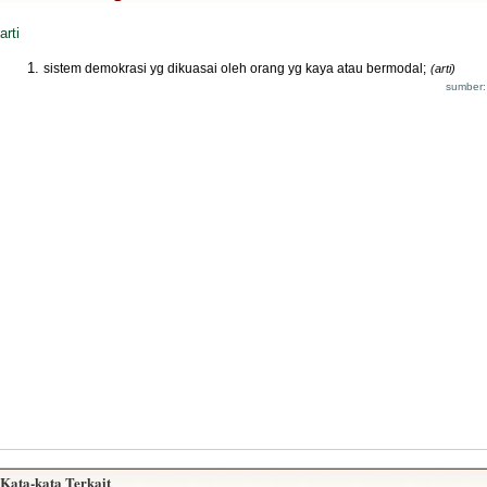
arti
sistem demokrasi yg dikuasai oleh orang yg kaya atau bermodal;
(arti)
sumber:
Kata-kata Terkait