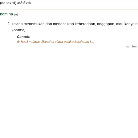
(de.tek.si) /détéksi/
nomina
(n)
usaha menemukan dan menentukan keberadaan, anggapan, atau kenyat
(nomina)
Contoh:
dr hasil ~ dapat diketahui siapa pelaku kejahatan itu;
sumber: