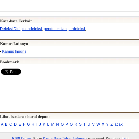
Kata-kata Terkait
Deteksi Dini
,
mendeteksi
,
pendeteksian
,
terdeteksi
,
Kamus Lainnya
•
Kamus Inggris
Bookmark
Lihat berdasar huruf depan:
A
B
C
D
E
F
G
H
I
J
K
L
M
N
O
P
Q
R
S
T
U
V
W
X
Y
Z
acak
KBBI Online
. Bukan
Kamus Besar Bahasa Indonesia
yang resmi. Resminya di
sini
.