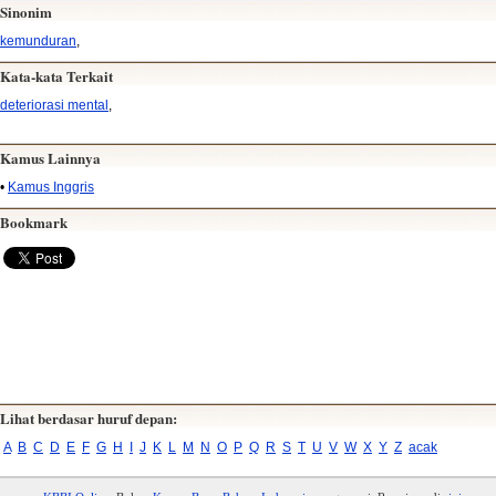
Sinonim
kemunduran
,
Kata-kata Terkait
deteriorasi mental
,
Kamus Lainnya
•
Kamus Inggris
Bookmark
Lihat berdasar huruf depan:
A
B
C
D
E
F
G
H
I
J
K
L
M
N
O
P
Q
R
S
T
U
V
W
X
Y
Z
acak