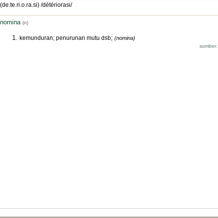
(de.te.ri.o.ra.si) /détériorasi/
nomina
(n)
kemunduran; penurunan mutu dsb;
(nomina)
sumber: