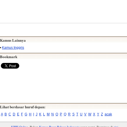
Kamus Lainnya
•
Kamus Inggris
Bookmark
Lihat berdasar huruf depan:
A
B
C
D
E
F
G
H
I
J
K
L
M
N
O
P
Q
R
S
T
U
V
W
X
Y
Z
acak
KBBI Online
. Bukan
Kamus Besar Bahasa Indonesia
yang resmi. Resminya di
sini
.