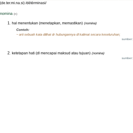
(de.ter.mi.na.si) /détérminasi/
nomina
(n)
hal menentukan (menetapkan, memastikan)
(nomina)
Contoh:
~ arti sebuah kata dilihat dr hubungannya dl kalimat secara keseluruhan;
sumber:
ketetapan hati (dl mencapai maksud atau tujuan)
(nomina)
sumber: