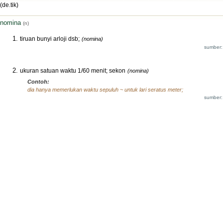
(de.tik)
nomina
(n)
tiruan bunyi arloji dsb;
(nomina)
sumber:
ukuran satuan waktu 1/60 menit; sekon
(nomina)
Contoh:
dia hanya memerlukan waktu sepuluh ~ untuk lari seratus meter;
sumber: