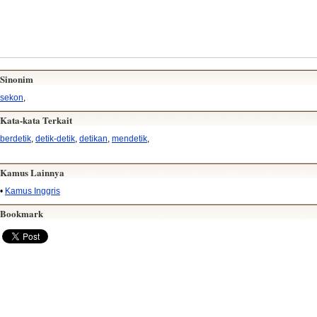
Sinonim
sekon
,
Kata-kata Terkait
berdetik
,
detik-detik
,
detikan
,
mendetik
,
Kamus Lainnya
•
Kamus Inggris
Bookmark