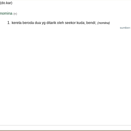
(do.kar)
nomina
(n)
kereta beroda dua yg ditarik oleh seekor kuda; bendi;
(nomina)
sumber: