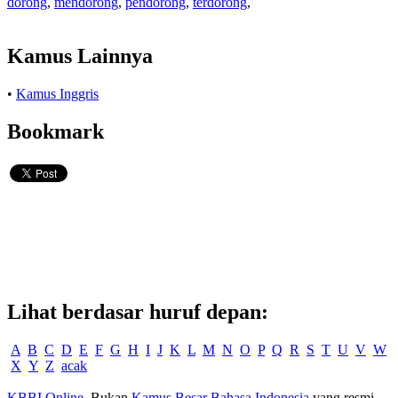
dorong
,
mendorong
,
pendorong
,
terdorong
,
Kamus Lainnya
•
Kamus Inggris
Bookmark
Lihat berdasar huruf depan:
A
B
C
D
E
F
G
H
I
J
K
L
M
N
O
P
Q
R
S
T
U
V
W
X
Y
Z
acak
KBBI Online
. Bukan
Kamus Besar Bahasa Indonesia
yang resmi.