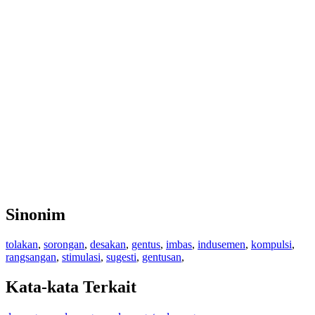
Sinonim
tolakan
,
sorongan
,
desakan
,
gentus
,
imbas
,
indusemen
,
kompulsi
,
rangsangan
,
stimulasi
,
sugesti
,
gentusan
,
Kata-kata Terkait