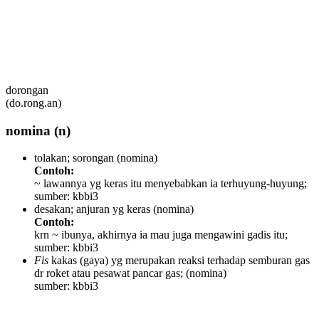
dorongan
(do.rong.an)
nomina
(n)
tolakan; sorongan
(nomina)
Contoh:
~ lawannya yg keras itu menyebabkan ia terhuyung-huyung;
sumber: kbbi3
desakan; anjuran yg keras
(nomina)
Contoh:
krn ~ ibunya, akhirnya ia mau juga mengawini gadis itu;
sumber: kbbi3
Fis
kakas (gaya) yg merupakan reaksi terhadap semburan gas
dr roket atau pesawat pancar gas;
(nomina)
sumber: kbbi3