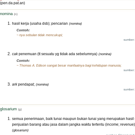
(pen.da.pat.an)
nomina
(n)
hasil kerja (usaha dsb); pencarian
(nomina)
Contoh:
~ nya sebulan tidak mencukupi;
sumber:
cak
penemuan (tt sesuatu yg tidak ada sebelumnya)
(nomina)
Contoh:
~ Thomas A. Edison sangat besar manfaatnya bagi kehidupan manusia;
sumber:
ark
pendapat;
(nomina)
sumber:
glosarium
(g)
semua penerimaan, baik tunai maupun bukan tunai yang merupakan hasil
penjualan barang atau jasa dalam jangka waktu tertentu (income; revenue)
(glosarium)