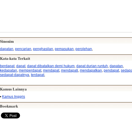
Sinonim
dapatan
,
pencarian
,
penghasilan
,
pemasukan
,
perolehan
,
Kata-kata Terkait
berdapat
,
dapat
,
dapat dibatalkan demi hukum
,
dapat durian runtuh
,
dapatan
,
kedapatan
,
memperdapat
,
mendapat
,
mendapati
,
mendapatkan
,
pendapat
,
sedapa
sedapat-dapatnya
,
terdapat
,
Kamus Lainnya
•
Kamus Inggris
Bookmark