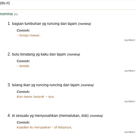
(du.ri)
nomina
(n)
bagian tumbuhan yg runcing dan tajam
(nomina)
Contoh:
~ bunga mawar;
sumber:
bulu binatang yg kaku dan tajam
(nomina)
Contoh:
~ landak;
sumber:
tulang ikan yg runcing-runcing dan tajam
(nomina)
Contoh:
ikan tawes banyak ~ nya;
sumber:
ki
sesuatu yg menyusahkan (memalukan, dsb)
(nomina)
Contoh:
kejadian itu merupakan ~ dl hidupnya;
sumber: