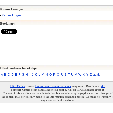
Kamus Lainnya
•
Kamus Inggris
Bookmark
Lihat berdasar huruf depan:
A
B
C
D
E
F
G
H
I
J
K
L
M
N
O
P
Q
R
S
T
U
V
W
X
Y
Z
acak
KBBI Online
. Bukan
Kamus Besar Bahasa Indonesia
yang resmi. Resminya di
sini
.
Sumber: Kamus Besar Bahasa Indonesia edisi 3. Hak cipta Pusat Bahasa (Pusba).
Content of this website may include technical inaccuracies or typographical errors. Changes of
the content may periodically made to the information contained herein. We make no warranty t
any materials in this website.