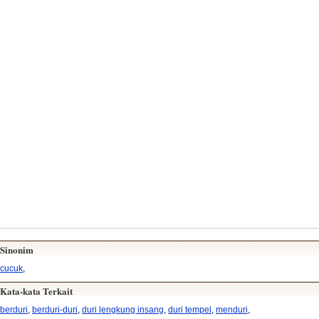
Sinonim
cucuk
,
Kata-kata Terkait
berduri
,
berduri-duri
,
duri lengkung insang
,
duri tempel
,
menduri
,