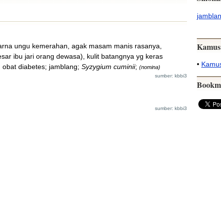
jambla
Kamus
arna ungu kemerahan, agak masam manis rasanya,
sar ibu jari orang dewasa), kulit batangnya yg keras
•
Kamus
 obat diabetes; jamblang;
Syzygium cuminii
;
(nomina)
sumber: kbbi3
Bookm
sumber: kbbi3