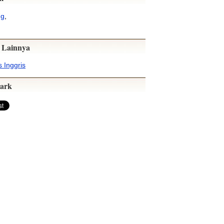
ng
,
 Lainnya
 Inggris
ark