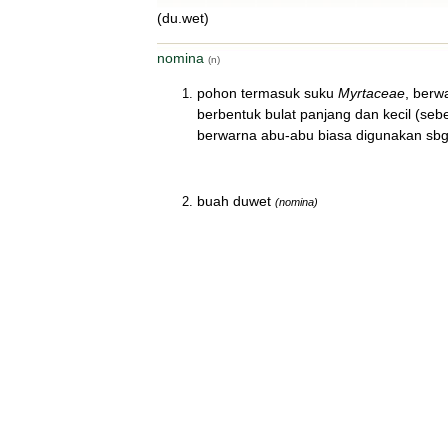
(du.wet)
nomina
(n)
pohon termasuk suku
Myrtaceae
, berw
berbentuk bulat panjang dan kecil (sebe
berwarna abu-abu biasa digunakan sbg
buah duwet
(nomina)