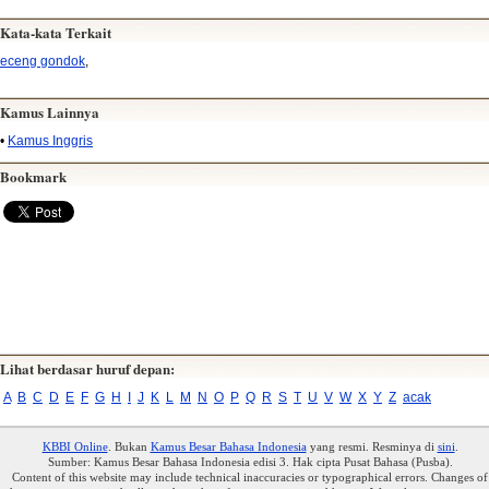
Kata-kata Terkait
eceng gondok
,
Kamus Lainnya
•
Kamus Inggris
Bookmark
Lihat berdasar huruf depan:
A
B
C
D
E
F
G
H
I
J
K
L
M
N
O
P
Q
R
S
T
U
V
W
X
Y
Z
acak
KBBI Online
. Bukan
Kamus Besar Bahasa Indonesia
yang resmi. Resminya di
sini
.
Sumber: Kamus Besar Bahasa Indonesia edisi 3. Hak cipta Pusat Bahasa (Pusba).
Content of this website may include technical inaccuracies or typographical errors. Changes of