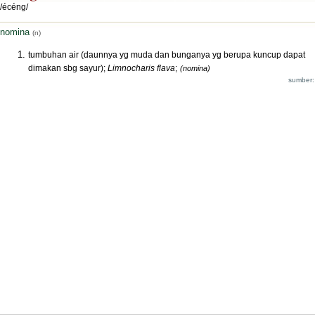
/écéng/
nomina
(n)
tumbuhan air (daunnya yg muda dan bunganya yg berupa kuncup dapat
dimakan sbg sayur);
Limnocharis flava
;
(nomina)
sumber: