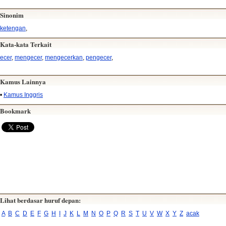
Sinonim
ketengan
,
Kata-kata Terkait
ecer
,
mengecer
,
mengecerkan
,
pengecer
,
Kamus Lainnya
•
Kamus Inggris
Bookmark
Lihat berdasar huruf depan:
A
B
C
D
E
F
G
H
I
J
K
L
M
N
O
P
Q
R
S
T
U
V
W
X
Y
Z
acak