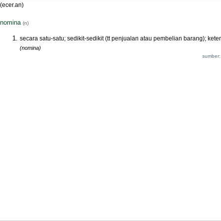
(ecer.an)
nomina
(n)
secara satu-satu; sedikit-sedikit (tt penjualan atau pembelian barang); ket
(nomina)
sumber: